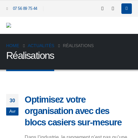
07 56 89 75 44
HOME
ACTUALITÉS
RÉALISATIONS
Réalisations
Optimisez votre
30
organisation avec des
Avr
blocs casiers sur-mesure
Dans l’industrie, le rangement n’est pas qu’une