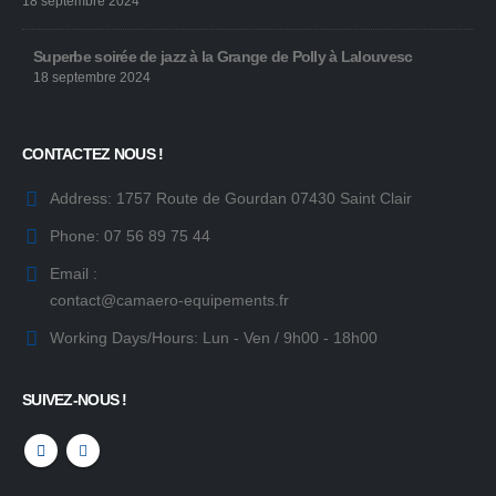
18 septembre 2024
Superbe soirée de jazz à la Grange de Polly à Lalouvesc
18 septembre 2024
CONTACTEZ NOUS !
Address:
1757 Route de Gourdan 07430 Saint Clair
Phone:
07 56 89 75 44
Email :
contact@camaero-equipements.fr
Working Days/Hours:
Lun - Ven / 9h00 - 18h00
SUIVEZ-NOUS !