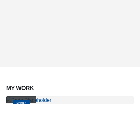
Lorem ipsum dolor sit amet, coctetur adipiscing elit.
Brand Solutions
Lorem ipsum dolor sit amet, coctetur adipiscing elit.
MY
WORK
Video
MEDIAS