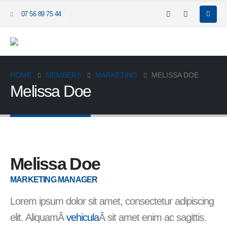
07 56 89 75 44
HOME
MEMBERS
MARKETING
MELISSA DOE
Melissa Doe
Melissa Doe
MARKETING MANAGER
Lorem ipsum dolor sit amet, consectetur adipiscing
elit. AliquamÂ
vehicula
Â sit amet enim ac sagittis.