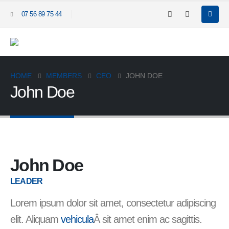
07 56 89 75 44
HOME
MEMBERS
CEO
JOHN DOE
John Doe
John Doe
LEADER
Lorem ipsum dolor sit amet, consectetur adipiscing
elit. Aliquam
vehicula
Â sit amet enim ac sagittis.