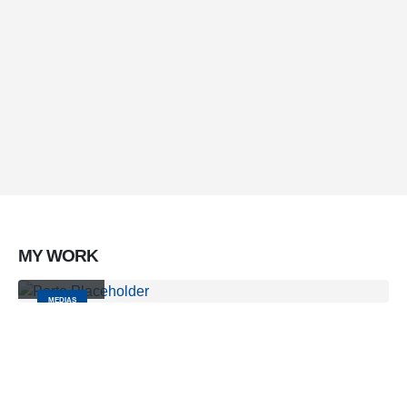
Lorem ipsum dolor sit amet, coctetur adipiscing elit.
Brand Solutions
Lorem ipsum dolor sit amet, coctetur adipiscing elit.
MY
WORK
Video
MEDIAS